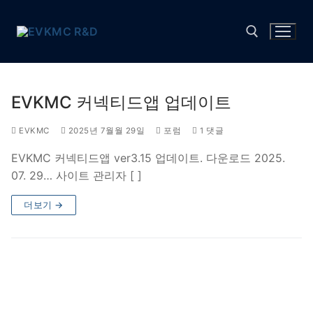
콘
텐
츠
로
바
검색 :
로
EVKMC 커넥티드앱 업데이트
가
기
EVKMC
2025년 7월월 29일
포럼
1 댓글
EVKMC 커넥티드앱 ver3.15 업데이트. 다운로드 2025.
07. 29… 사이트 관리자 [ ]
더보기 →